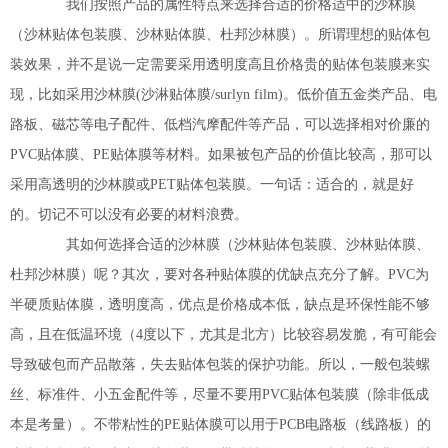
我们按照产品的属性特点来选择合适的价格适中的沙林膜
（沙林贴体包装膜、沙林贴体膜、杜邦沙林膜）。所谓理想的贴体包
装效果，并不是说一定需要采用透明度高且价格贵的贴体包装膜来实
现，比如采用沙林膜(沙淋贴体膜/surlyn film)。低价值五金类产品、电
路板、磁芯等电子配件、低档汽摩配件等产品，可以选择相对价廉的
PVC贴体膜、PE贴体膜等材料。如果被包产品的价值比较高，那可以
采用高透明的沙林膜或PET贴体包装膜。一句话：适合的，就是好
的。切记不可以没有必要的材料浪费。
其如何选择合适的沙林膜（沙林贴体包装膜、沙林贴体膜、
杜邦沙林膜）呢？其次，要对各种贴体膜的优缺点充分了解。PVC为
半硬质贴体膜，透明度高，优点是价格成本低，缺点是环保性能不够
高，且在低温环境（4度以下，尤其是北方）比较容易发脆，有可能会
导致破包而产品散落，失去贴体包装的保护功能。所以，一般包装螺
丝、标准件、小五金配件等，尽量不要用PVC贴体包装膜（除非低成
本是考量）。不带粘性的PE贴体膜可以用于PCB电路板（线路板）的