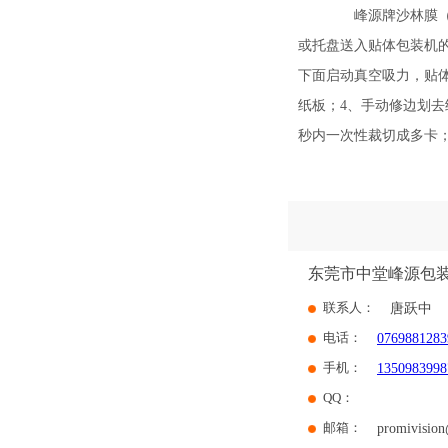
峰源牌沙林膜（沙
或托盘送入贴体包装机
下面启动真空吸力，贴
纸板；4、手动修边划
秒内一次性裁切成多卡
东莞市中堂峰源包
联系人：
唐跃中
电话：
0769881283
手机：
1350983998
QQ：
邮箱：
promivisio