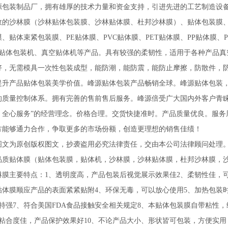
装制品厂，拥有雄厚的技术力量和资金支持，引进先进的工艺制造设备
效的沙林膜（沙林贴体包装膜、沙林贴体膜、杜邦沙林膜）、贴体包装膜
、贴体束紧包装膜、PE贴体膜、PVC贴体膜、PET贴体膜、PP贴体膜、P
、贴体包装机、真空贴体机等产品。具有较强的柔韧性，适用于各种产品
好，无需模具一次性包装成型，能防潮，能防震，能防止摩擦，防散件，
。提升产品贴体包装美学价值。峰源贴体包装产品畅销全球。峰源贴体包装
的质量控制体系。拥有完善的售前售后服务。峰源倍受广大国内外客户青睐
、全心服务”的经营理念。价格合理。交货快捷准时。产品质量优良。服务
方能够通力合作，争取更多的市场份额，创造更理想的销售佳绩！
为原创版权图文，抄袭盗用必究法律责任，交由本公司法律顾问处理
贴体膜（贴体包装膜，贴体机，沙林膜，沙林贴体膜，杜邦沙林膜，沙
膜主要特点：1、透明度高，产品包装后视觉展示效果佳2、柔韧性佳，可
贴体膜顺应产品的表面紧紧贴附4、环保无毒，可以放心使用5、加热包装
特强7、符合美国FDA食品接触安全相关规定8、本贴体包装膜自带粘性
粘合度佳，产品保护效果好10、不论产品大小、形状皆可包装，方便实用