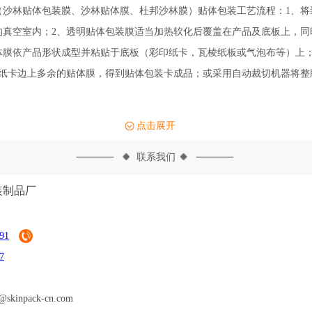
林贴体包装膜、沙林贴体膜、杜邦沙林膜）贴体包装工艺流程：1、将
的真空室内；2、透明贴体包装膜适当加热软化后覆盖在产品及底板上，同
体膜依产品形状成型并粘贴于底板（彩印纸卡，瓦棱纸板或气泡布等）上；
去纸卡边上多余的贴体膜，得到贴体包装卡成品；或采用自动裁切机器将整
；
点击展开
联系我们
装制品厂
91
7
n@skinpack-cn.com