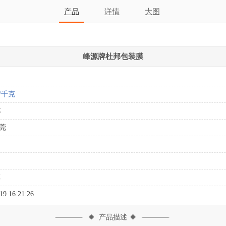
产品
详情
大图
峰源牌杜邦包装膜
/千克
C
莞
膜
19 16:21:26
产品描述