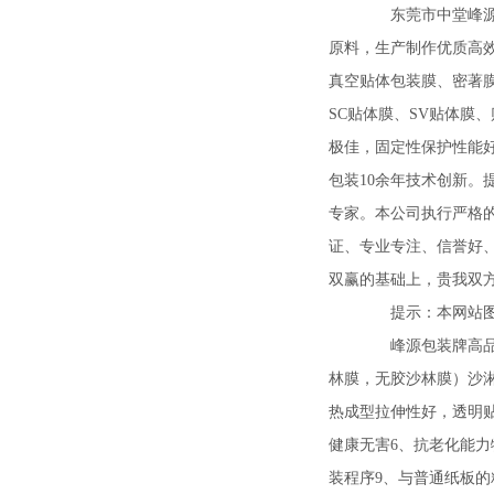
东莞市中堂峰源包
原料，生产制作优质高
真空贴体包装膜、密著膜
SC贴体膜、SV贴体膜
极佳，固定性保护性能
包装10余年技术创新
专家。本公司执行严格
证、专业专注、信誉好
双赢的基础上，贵我双
提示：本网站图文
峰源包装牌高品质
林膜，无胶沙林膜）沙淋
热成型拉伸性好，透明
健康无害6、抗老化能力
装程序9、与普通纸板的